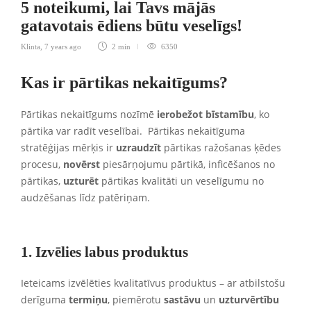
5 noteikumi, lai Tavs mājās
gatavotais ēdiens būtu veselīgs!
Klinta
,
7 years ago
2 min
6350
Kas ir pārtikas nekaitīgums?
Pārtikas nekaitīgums nozīmē
ierobežot
bīstamību
, ko
pārtika var radīt veselībai. Pārtikas nekaitīguma
stratēģijas mērķis ir
uzraudzīt
pārtikas ražošanas ķēdes
procesu,
novērst
piesārņojumu pārtikā, inficēšanos no
pārtikas,
uzturēt
pārtikas kvalitāti un veselīgumu no
audzēšanas līdz patēriņam.
1. Izvēlies labus produktus
Ieteicams izvēlēties kvalitatīvus produktus – ar atbilstošu
derīguma
termiņu
, piemērotu
sastāvu
un
uzturvērtību