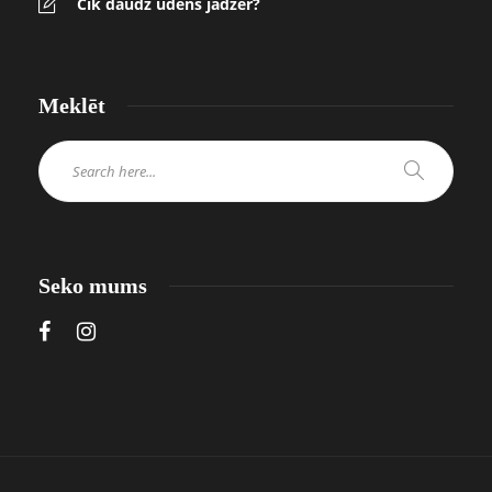
Cik daudz ūdens jādzer?
Meklēt
Seko mums