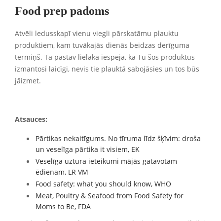
Food prep padoms
Atvēli ledusskapī vienu viegli pārskatāmu plauktu
produktiem, kam tuvākajās dienās beidzas derīguma
termiņš. Tā pastāv lielāka iespēja, ka Tu šos produktus
izmantosi laicīgi, nevis tie plauktā sabojāsies un tos būs
jāizmet.
Atsauces:
Pārtikas nekaitīgums. No tīruma līdz šķīvim: droša
un veselīga pārtika it visiem, EK
Veselīga uztura ieteikumi mājās gatavotam
ēdienam, LR VM
Food safety: what you should know, WHO
Meat, Poultry & Seafood from Food Safety for
Moms to Be, FDA