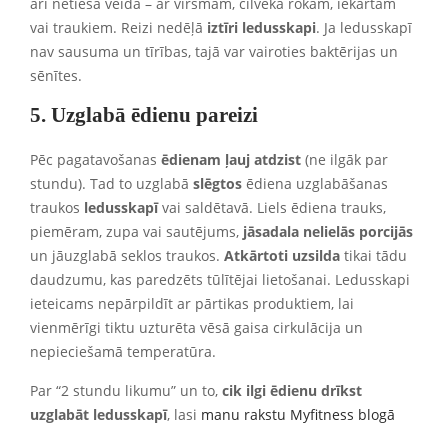
arī netiešā veidā – ar virsmām, cilvēka rokām, iekārtām
vai traukiem. Reizi nedēļā
iztīri ledusskapi
. Ja ledusskapī
nav sausuma un tīrības, tajā var vairoties baktērijas un
sēnītes.
5. Uzglabā ēdienu pareizi
Pēc pagatavošanas
ēdienam ļauj atdzist
(ne ilgāk par
stundu). Tad to uzglabā
slēgtos
ēdiena uzglabāšanas
traukos
ledusskapī
vai saldētavā. Liels ēdiena trauks,
piemēram, zupa vai sautējums,
jāsadala nelielās porcijās
un jāuzglabā seklos traukos.
Atkārtoti uzsilda
tikai tādu
daudzumu, kas paredzēts tūlītējai lietošanai. Ledusskapi
ieteicams nepārpildīt ar pārtikas produktiem, lai
vienmērīgi tiktu uzturēta vēsā gaisa cirkulācija un
nepieciešamā temperatūra.
Par “2 stundu likumu” un to,
cik ilgi ēdienu drīkst
uzglabāt ledusskapī
, lasi
manu rakstu Myfitness blogā