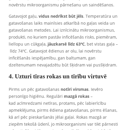
novērstu mikroorganismu pārnešanu un saindēšanos.
Gatavojot gaļu,
vidus nedrīkst būt jēls
. Temperatūra un
gatavošanas laiks mainīsies atkarībā no gaļas veida un
gatavošanas metodes. Lai iznīcinātu mikroorganismus,
produkti, no kuriem pastāv inficēšanās risks, piemēram,
liellopu un cūkgaļa,
jāuzkarsē līdz 63ºC
, bet vistas gaļa –
līdz 74ºC. Gatavojot ēdienus ar olu, lai novērstu
inficēšanās iespējamību, gan baltumam, gan
dzeltenumam nevajadzētu būt šķidram vai pusšķidram.
4. Uzturi tīras rokas un
tīrību virtuvē
Pirms un pēc gatavošanas
notīri virsmas
. Ievēro
personīgo higiēnu. Regulāri
mazgā rokas
–
kad acīmredzami netīras, protams, pēc labierīcību
apmeklējuma, pirms ēdiena gatavošanas, pirms ēšanas,
kā arī pēc pieskaršanās jēlai gaļai. Rokas mazgā ar
ziepēm tekošā ūdenī, jo mikroorganismi var tikt pārnesti