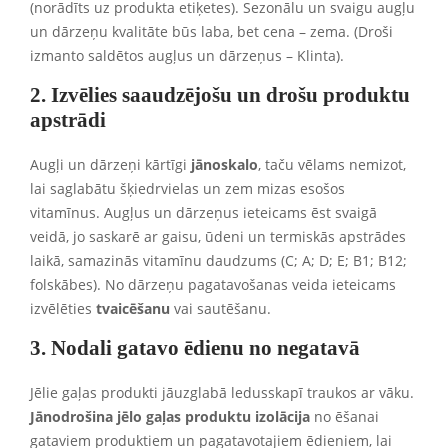
(norādīts uz produkta etiķetes). Sezonālu un svaigu augļu
un dārzeņu kvalitāte būs laba, bet cena – zema. (Droši
izmanto saldētos augļus un dārzeņus – Klinta).
2. Izvēlies saaudzējošu un drošu produktu
apstrādi
Augļi un dārzeņi kārtīgi
jānoskalo
, taču vēlams nemizot,
lai saglabātu šķiedrvielas un zem mizas esošos
vitamīnus. Augļus un dārzeņus ieteicams ēst svaigā
veidā, jo saskarē ar gaisu, ūdeni un termiskās apstrādes
laikā, samazinās vitamīnu daudzums (C; A; D; E; B1; B12;
folskābes). No dārzeņu pagatavošanas veida ieteicams
izvēlēties
tvaicēšanu
vai sautēšanu.
3. Nodali gatavo ēdienu no negatavā
Jēlie gaļas produkti jāuzglabā ledusskapī traukos ar vāku.
Jānodrošina jēlo gaļas produktu izolācija
no ēšanai
gataviem produktiem un pagatavotajiem ēdieniem, lai