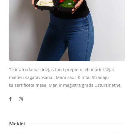
Te ir atrodamas idejas food prepiem jeb iepriekšējai
maltīšu sagatavošanai. Mani sauc Klinta. Strādāju
kā sertificēta māsa. Man ir maģistra grāds Uzturzinātnē.
Meklēt