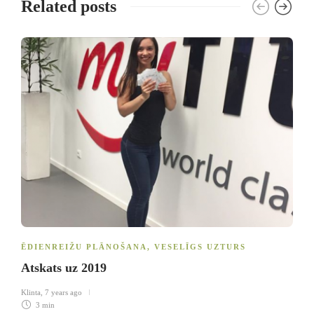
Related posts
ĒDIENREIŽU PLĀNOŠANA
,
VESELĪGS UZTURS
Atskats uz 2019
Klinta
,
7 years ago
3 min