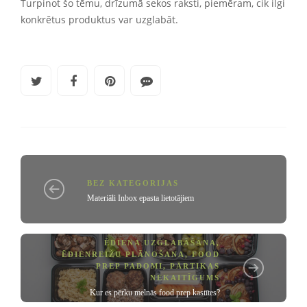
Turpinot šo tēmu, drīzumā sekos raksti, piemēram, cik ilgi
konkrētus produktus var uzglabāt.
BEZ KATEGORIJAS
Materiāli Inbox epasta lietotājiem
ĒDIENA UZGLABĀŠANA
,
ĒDIENREIŽU PLĀNOŠANA
,
FOOD
PREP PADOMI
,
PĀRTIKAS
NEKAITĪGUMS
Kur es pērku melnās food prep kastītes?