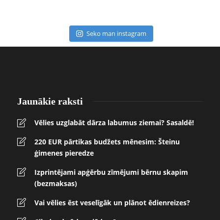
Seko man instagram
Jaunākie raksti
Vēlies uzglabāt dārza labumus ziemai? Sasaldē!
220 EUR pārtikas budžets mēnesim: Šteinu
ģimenes pieredze
Izprintējami apģērbu zīmējumi bērnu skapim
(bezmaksas)
Vai vēlies ēst veselīgāk un plānot ēdienreizes?