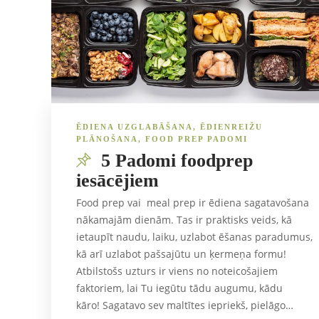
ĒDIENA UZGLABĀŠANA
,
ĒDIENREIŽU
PLĀNOŠANA
,
FOOD PREP PADOMI
5 Padomi foodprep
iesācējiem
Food prep vai meal prep ir ēdiena sagatavošana
nākamajām dienām. Tas ir praktisks veids, kā
ietaupīt naudu, laiku, uzlabot ēšanas paradumus,
kā arī uzlabot pašsajūtu un ķermeņa formu!
Atbilstošs uzturs ir viens no noteicošajiem
faktoriem, lai Tu iegūtu tādu augumu, kādu
kāro! Sagatavo sev maltītes iepriekš, pielāgo…