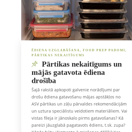
ĒDIENA UZGLABĀŠANA
,
FOOD PREP PADOMI
,
PĀRTIKAS NEKAITĪGUMS
Pārtikas nekaitīgums un
mājās gatavota ēdiena
drošība
Šajā rakstā apkopoti galvenie norādījumi par
drošu ēdiena gatavošanu mājas apstākļos no
ASV pārtikas un zāļu pārvaldes rekomendācijām
un uztura speciālistu veidotiem materiāliem. Vai
vistas fileja ir jānoskalo pirms gatavošanas? Kā
pareizi jāuzglabā pagatavots ēdiens, t.sk. zupa?