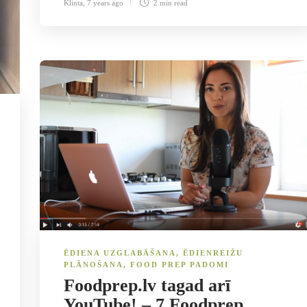
Klinta
,
7 years ago
2 min
read
ĒDIENA UZGLABĀŠANA
,
ĒDIENREIŽU
PLĀNOŠANA
,
FOOD PREP PADOMI
Foodprep.lv tagad arī
YouTube! – 7 Foodprep