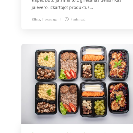
Kāpēc būtu jāizmanto 2 griešanas dēlīši? Kas
jāievēro, izkārtojot produktus…
Klinta
,
7 years ago
7 min
read