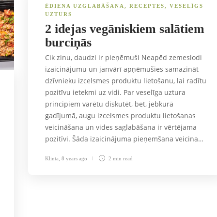
ĒDIENA UZGLABĀŠANA
,
RECEPTES
,
VESELĪGS
UZTURS
2 idejas vegāniskiem salātiem
burciņās
Cik zinu, daudzi ir pieņēmuši Neapēd zemeslodi
izaicinājumu un janvārī apņēmušies samazināt
dzīvnieku izcelsmes produktu lietošanu, lai radītu
pozitīvu ietekmi uz vidi. Par veselīga uztura
principiem varētu diskutēt, bet, jebkurā
gadījumā, augu izcelsmes produktu lietošanas
veicināšana un vides saglabāšana ir vērtējama
pozitīvi. Šāda izaicinājuma pieņemšana veicina…
Klinta
,
8 years ago
2 min
read