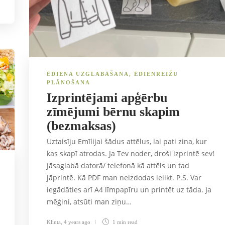
ĒDIENA UZGLABĀŠANA
,
ĒDIENREIŽU
PLĀNOŠANA
Izprintējami apģērbu
zīmējumi bērnu skapim
(bezmaksas)
Uztaisīju Emīlijai šādus attēlus, lai pati zina, kur
kas skapī atrodas. Ja Tev noder, droši izprintē sev!
Jāsaglabā datorā/ telefonā kā attēls un tad
jāprintē. Kā PDF man neizdodas ielikt. P.S. Var
iegādāties arī A4 līmpapīru un printēt uz tāda. Ja
mēģini, atsūti man ziņu…
Klinta
,
4 years ago
1 min
read