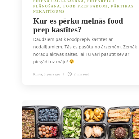
ĒDIENA UZGLABĀŠANA
,
ĒDIENREIŽU
PLĀNOŠANA
,
FOOD PREP PADOMI
,
PĀRTIKAS
NEKAITĪGUMS
Kur es pērku melnās food
prep kastītes?
Daudziem patīk Foodpreplv kastītes ar
nodalījumiem. Tās es pasūtu no ārzemēm. Zemāk
norādu aktīvās saites, lai Tu vari pasūtīt sev ar
piegādi uz māju!
Klinta
,
8 years ago
2 min
read