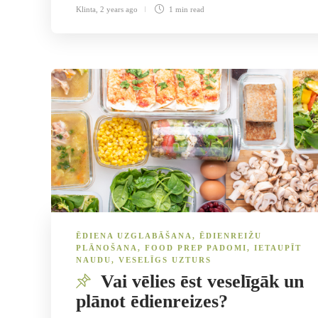
Klinta
,
2 years ago
1 min
read
ĒDIENA UZGLABĀŠANA
,
ĒDIENREIŽU
PLĀNOŠANA
,
FOOD PREP PADOMI
,
IETAUPĪT
NAUDU
,
VESELĪGS UZTURS
Vai vēlies ēst veselīgāk un
plānot ēdienreizes?