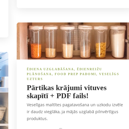
ĒDIENA UZGLABĀŠANA
,
ĒDIENREIŽU
PLĀNOŠANA
,
FOOD PREP PADOMI
,
VESELĪGS
UZTURS
Pārtikas krājumi vituves
skapītī + PDF fails!
Veselīgas maltītes pagatavošana un uzkodu izvēle
ir daudz vieglāka, ja mājās uzglabā pilnvērtīgus
produktus.