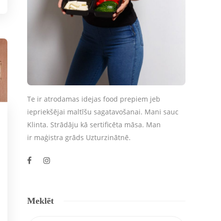
Te ir atrodamas idejas food prepiem jeb
iepriekšējai maltīšu sagatavošanai. Mani sauc
Klinta. Strādāju kā sertificēta māsa. Man
ir maģistra grāds Uzturzinātnē.
Meklēt