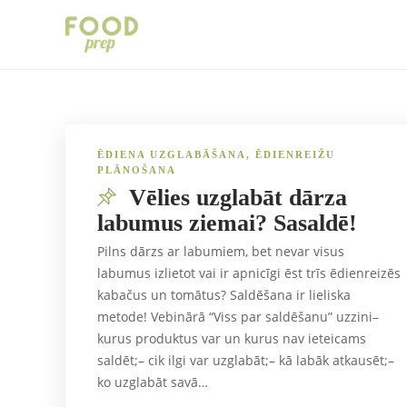
ĒDIENA UZGLABĀŠANA
,
ĒDIENREIŽU
PLĀNOŠANA
Vēlies uzglabāt dārza
labumus ziemai? Sasaldē!
Pilns dārzs ar labumiem, bet nevar visus
labumus izlietot vai ir apnicīgi ēst trīs ēdienreizēs
kabačus un tomātus? Saldēšana ir lieliska
metode! Vebinārā “Viss par saldēšanu” uzzini–
kurus produktus var un kurus nav ieteicams
saldēt;– cik ilgi var uzglabāt;– kā labāk atkausēt;–
ko uzglabāt savā…