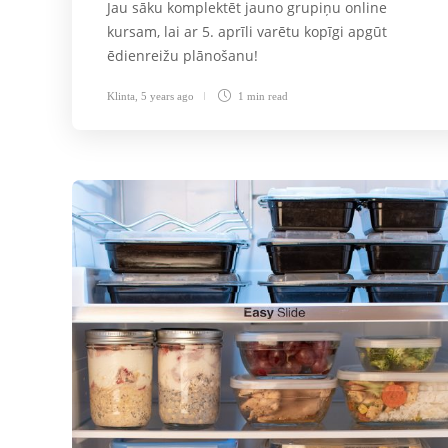
Jau sāku komplektēt jauno grupiņu online
kursam, lai ar 5. aprīli varētu kopīgi apgūt
ēdienreižu plānošanu!
Klinta
,
5 years ago
1 min
read