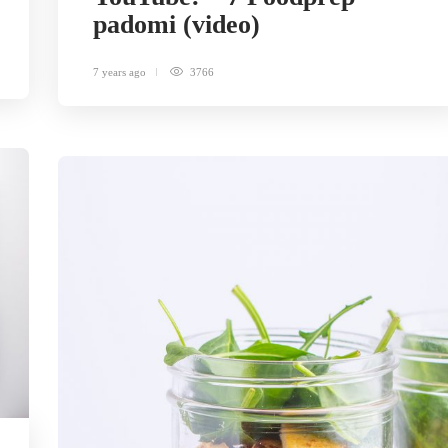
padomi (video)
7 years ago
3766