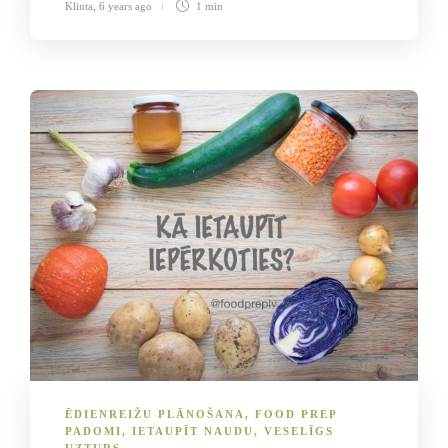
Klinta
,
6 years ago
1 min
ĒDIENREIŽU PLĀNOŠANA
,
FOOD PREP
PADOMI
,
IETAUPĪT NAUDU
,
VESELĪGS