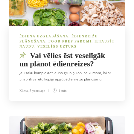
ĒDIENA UZGLABĀŠANA
,
ĒDIENREIŽU
PLĀNOŠANA
,
FOOD PREP PADOMI
,
IETAUPĪT
NAUDU
,
VESELĪGS UZTURS
Vai vēlies ēst veselīgāk
un plānot ēdienreizes?
Jau sāku komplektēt jauno grupiņu online kursam, lai ar
5. aprīli varētu kopīgi apgūt ēdienreižu plānošanu!
Klinta
,
5 years ago
1 min