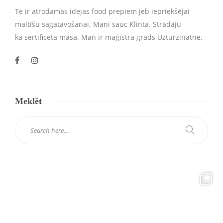
Te ir atrodamas idejas food prepiem jeb iepriekšējai
maltīšu sagatavošanai. Mani sauc Klinta. Strādāju
kā sertificēta māsa. Man ir maģistra grāds Uzturzinātnē.
Meklēt