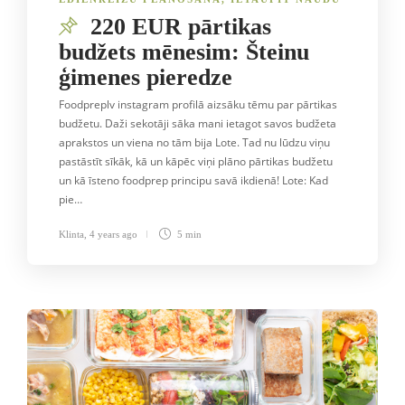
220 EUR pārtikas
budžets mēnesim: Šteinu
ģimenes pieredze
Foodpreplv instagram profilā aizsāku tēmu par pārtikas
budžetu. Daži sekotāji sāka mani ietagot savos budžeta
aprakstos un viena no tām bija Lote. Tad nu lūdzu viņu
pastāstīt sīkāk, kā un kāpēc viņi plāno pārtikas budžetu
un kā īsteno foodprep principu savā ikdienā! Lote: Kad
pie…
Klinta
,
4 years ago
5 min