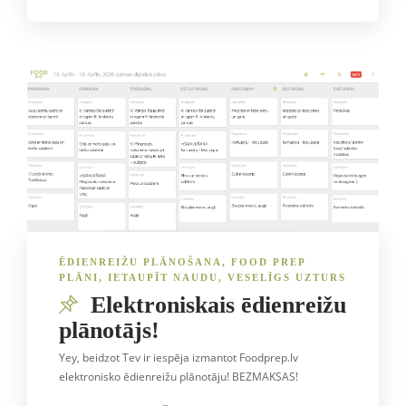
ĒDIENREIŽU PLĀNOŠANA
,
FOOD PREP
PLĀNI
,
IETAUPĪT NAUDU
,
VESELĪGS UZTURS
Elektroniskais ēdienreižu
plānotājs!
Yey, beidzot Tev ir iespēja izmantot Foodprep.lv
elektronisko ēdienreižu plānotāju! BEZMAKSAS!