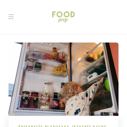
ĒDIENREIŽU PLĀNOŠANA
,
IETAUPĪT NAUDU