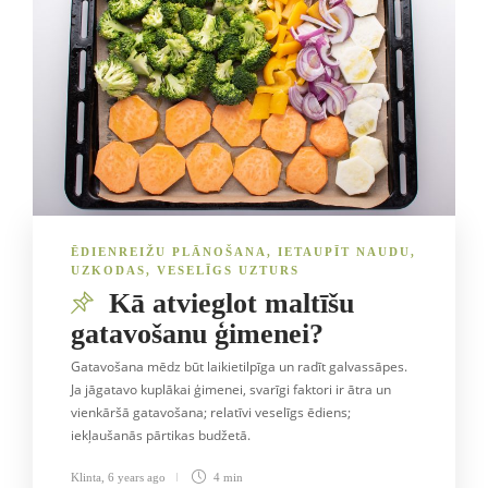
ĒDIENREIŽU PLĀNOŠANA
,
IETAUPĪT NAUDU
,
UZKODAS
,
VESELĪGS UZTURS
Kā atvieglot maltīšu
gatavošanu ģimenei?
Gatavošana mēdz būt laikietilpīga un radīt galvassāpes.
Ja jāgatavo kuplākai ģimenei, svarīgi faktori ir ātra un
vienkāršā gatavošana; relatīvi veselīgs ēdiens;
iekļaušanās pārtikas budžetā.
Klinta
,
6 years ago
4 min