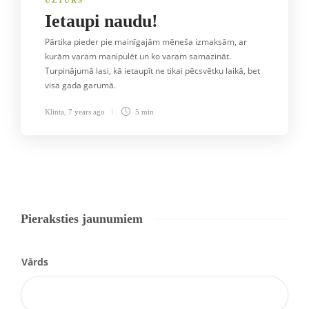
UZTURS
Ietaupi naudu!
Pārtika pieder pie mainīgajām mēneša izmaksām, ar
kurām varam manipulēt un ko varam samazināt.
Turpinājumā lasi, kā ietaupīt ne tikai pēcsvētku laikā, bet
visa gada garumā.
Klinta
,
7 years ago
5 min
Pieraksties jaunumiem
Vārds