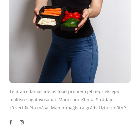
Te ir atrodamas idejas food prepiem jeb iepriekšējai
maltīšu sagatavošanai. Mani sauc Klinta. Strādāju
kā sertificēta māsa. Man ir maģistra grāds Uzturzinātnē.