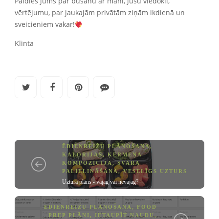
Paldies jums par būšanu ar mani, jūsu viedokli,
vērtējumu, par jaukajām privātām ziņām ikdienā un
sveicieniem vakar!
Klinta
ĒDIENREIŽU PLĀNOŠANA
,
KALORIJAS
,
ĶERMEŅA
KOMPOZĪCIJA
,
SVARA
PALIELINĀŠANA
,
VESELĪGS UZTURS
Uztura plāns - vajag vai nevajag?
ĒDIENREIŽU PLĀNOŠANA
,
FOOD
PREP PLĀNI
,
IETAUPĪT NAUDU
,