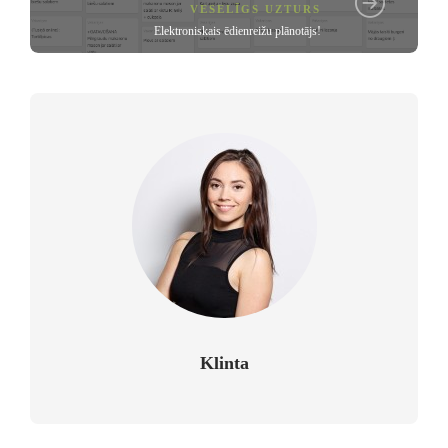
VESELĪGS UZTURS
Elektroniskais ēdienreižu plānotājs!
Klinta