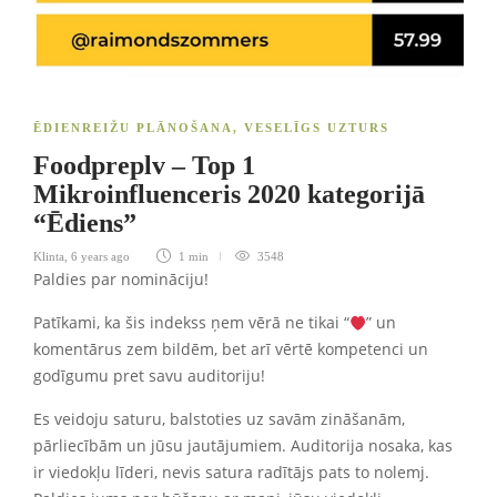
ĒDIENREIŽU PLĀNOŠANA
,
VESELĪGS UZTURS
Foodpreplv – Top 1
Mikroinfluenceris 2020 kategorijā
“Ēdiens”
Klinta
,
6 years ago
1 min
3548
Paldies par nomināciju!
Patīkami, ka šis indekss ņem vērā ne tikai “
” un
komentārus zem bildēm, bet arī vērtē kompetenci un
godīgumu pret savu auditoriju!
Es veidoju saturu, balstoties uz savām zināšanām,
pārliecībām un jūsu jautājumiem. Auditorija nosaka, kas
ir viedokļu līderi, nevis satura radītājs pats to nolemj.