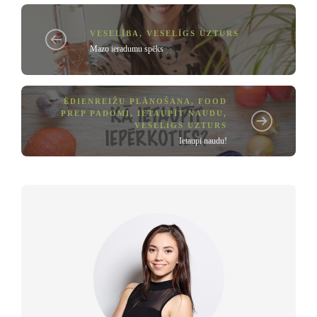
VESELĪBA
,
VESELĪGS UZTURS
Mazo ieradumu spēks
ĒDIENREIŽU PLĀNOŠANA
,
FOOD
PREP PADOMI
,
IETAUPĪT NAUDU
,
VESELĪGS UZTURS
Ietaupi naudu!