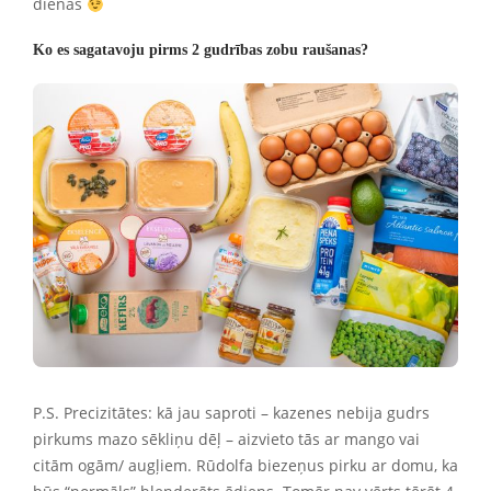
dienas
Ko es sagatavoju pirms 2 gudrības zobu raušanas?
P.S. Precizitātes: kā jau saproti – kazenes nebija gudrs
pirkums mazo sēkliņu dēļ – aizvieto tās ar mango vai
citām ogām/ augļiem. Rūdolfa biezeņus pirku ar domu, ka