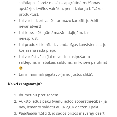
salātlapas šoreiz mazāk – apgrūtinātos ēšanas
apstākļos izvēlos vairāk uzņemt kaloriju blīvākus
produktus).
Lai var iedzert vai ēst ar mazo karotīti, jo žokli
nevar atvērt!
Lai ir bez sēkliņām/ mazām daļiņām, kas
neiesprūst.
Lai produkti ir mīksti, viendabīgas konsistences, jo
košļāšana rada piepūli.
Lai var ēst vēsu (lai neveicina asiņošanu) –
saldējums ir labākais saldums, ar ko sevi palutināt
Lai ir minimāli jāgatavo (ja nu justos slikti).
Ko vēl es sagatavoju?
Ibumetīnu pret sāpēm.
Auksto ledus paku (vienu iedod zobārstniecībā); ja
nav, izmanto saldētu auļu/ ogu/ dārzeņu paku.
Pudeļūdeni
1,5l x 3, jo šādos brīžos ir svarīgi dzert