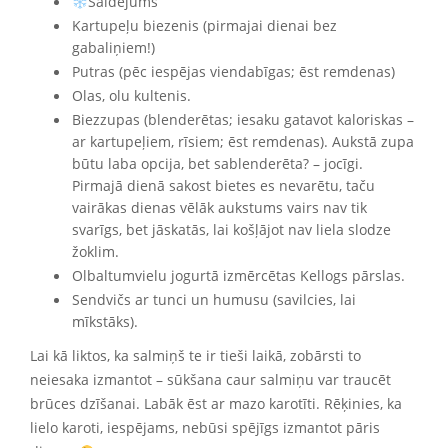
Saldējums
Kartupeļu biezenis (pirmajai dienai bez
gabaliņiem!)
Putras (pēc iespējas viendabīgas; ēst remdenas)
Olas, olu kultenis.
Biezzupas (blenderētas; iesaku gatavot kaloriskas –
ar kartupeļiem, rīsiem; ēst remdenas).
Aukstā zupa
būtu laba opcija, bet sablenderēta? – jocīgi.
Pirmajā dienā sakost bietes es nevarētu, taču
vairākas dienas vēlāk aukstums vairs nav tik
svarīgs, bet jāskatās, lai košļājot nav liela slodze
žoklim.
Olbaltumvielu jogurtā izmērcētas Kellogs pārslas.
Sendvičs ar tunci un humusu (savilcies, lai
mīkstāks).
Lai kā liktos, ka salmiņš te ir tieši laikā, zobārsti to
neiesaka izmantot – sūkšana caur salmiņu var traucēt
brūces dzīšanai. Labāk ēst ar mazo karotīti. Rēķinies, ka
lielo karoti, iespējams, nebūsi spējīgs izmantot pāris