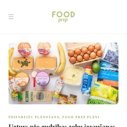
ĒDIENREIŽU PLĀNOŠANA
,
FOOD PREP PLĀNI
Uzturs pēc gudrības zobu izraušanas