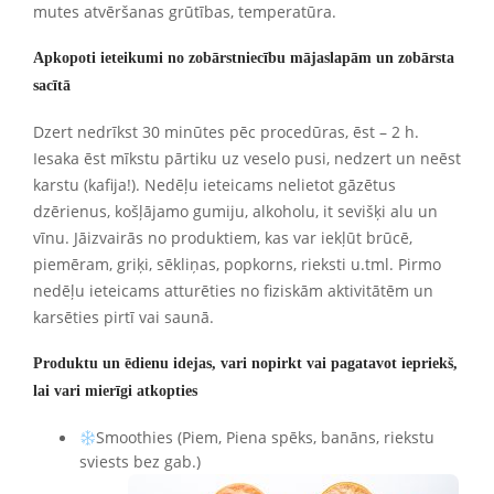
mutes atvēršanas grūtības, temperatūra.
Apkopoti ieteikumi no zobārstniecību mājaslapām un zobārsta
sacītā
Dzert nedrīkst 30 minūtes pēc procedūras, ēst – 2 h.
Iesaka ēst mīkstu pārtiku uz veselo pusi, nedzert un neēst
karstu (kafija!). Nedēļu ieteicams nelietot gāzētus
dzērienus, košļājamo gumiju, alkoholu, it sevišķi alu un
vīnu. Jāizvairās no produktiem, kas var iekļūt brūcē,
piemēram, griķi, sēkliņas, popkorns, rieksti u.tml. Pirmo
nedēļu ieteicams atturēties no fiziskām aktivitātēm un
karsēties pirtī vai saunā.
Produktu un ēdienu idejas, vari nopirkt vai pagatavot iepriekš,
lai vari mierīgi atkopties
Smoothies (Piem, Piena spēks, banāns, riekstu
sviests bez
gab.)