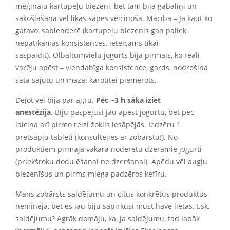
mēģināju kartupeļu biezeni, bet tam bija gabaliņi un
sakošļāšana vēl likās sāpes veicinoša. Mācība – Ja kaut ko
gatavo, sablenderē (kartupeļu biezenis gan paliek
nepatīkamas konsistences, ieteicams tikai
saspaidīt).
Olbaltumvielu jogurts bija pirmais, ko reāli
varēju apēst – viendabīga konsistence, gards, nodrošina
sāta sajūtu un mazai karotītei piemērots.
Dejot vēl bija par agru.
Pēc ~3 h sāka iziet
anestēzija
. Biju paspējusi jau apēst jogurtu, bet pēc
laiciņa arī pirmo reizi žoklis iesāpējās. Iedzēru 1
pretsāpju tableti (konsultējies ar zobārstu!). No
produktiem p
irmajā vakarā noderētu dzeramie jogurti
(priekšroku dodu ēšanai ne dzeršanai). Apēdu vēl
augļu
biezenīšus un pirms miega padzēros kefīru.
Mans zobārsts saldējumu un citus konkrētus produktus
neminēja, bet es jau biju sapirkusi must have lietas, t.sk.
saldējumu? Agrāk domāju, ka, ja saldējumu, tad labāk