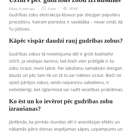
Klinta
,
6 years ago
6 min
18560
Gudrības zobu ekstrakcija kļuvusi par diezgan populāru
procedūru. Katram pieredze ir savādāka – nevar zināt, kā
Tu jūtīsies.
Kāpēc vispār daudzi rauj gudrības zobus?
Gudrības zobus tā novietojuma dēļ ir grūti kvalitatīvi
iztīrīt. Ja veidojas kariess, tad bieži vien prātīgāk ir šo
zobu izraut, nevis labot. Par labošanu samaksāsi diezgan
daudz un pēc tam tik un tā to var nākties izraut. Bieži tie
spiež pārējos zobus, veido nepareizu sakodienu, ir
nelietderīgi, bet ilgtermiņā var radīt veselības problēmas.
Ko ēst un ko ievērot pēc gudrības zobu
izraušanas?
Jārēķinās, ka pirmās stundas vēl ir anestēzijas efekts un
nākamās pāris dienas iespējamas sāpes, uzpampums un