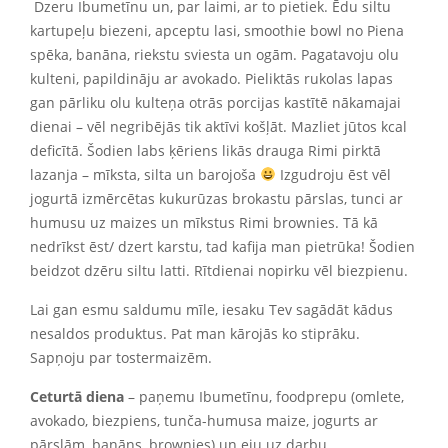
Dzeru Ibumetīnu un, par laimi, ar to pietiek. Ēdu siltu
kartupeļu biezeni, apceptu lasi, smoothie bowl no Piena
spēka, banāna, riekstu sviesta un ogām. Pagatavoju olu
kulteni, papildināju ar avokado. Pieliktās rukolas lapas
gan pārliku olu kulteņa otrās porcijas kastītē nākamajai
dienai – vēl negribējās tik aktīvi košļāt.
Mazliet jūtos kcal
deficītā. Šodien labs ķēriens likās drauga Rimi pirktā
lazanja – mīksta, silta un barojoša
Izgudroju ēst vēl
jogurtā izmērcētas kukurūzas brokastu pārslas, tunci ar
humusu uz maizes un mīkstus Rimi brownies.
Tā kā
nedrīkst ēst/ dzert karstu, tad kafija man pietrūka! Šodien
beidzot dzēru siltu latti. Rītdienai nopirku vēl biezpienu.
Lai gan esmu saldumu mīle, iesaku Tev sagādāt kādus
nesaldos produktus. Pat man kārojās ko stiprāku.
Sapņoju par tostermaizēm.
Ceturtā diena
– paņemu Ibumetīnu, foodprepu (omlete,
avokado, biezpiens, tunča-humusa maize, jogurts ar
pārslām, banāns, brownies) un eju uz darbu.