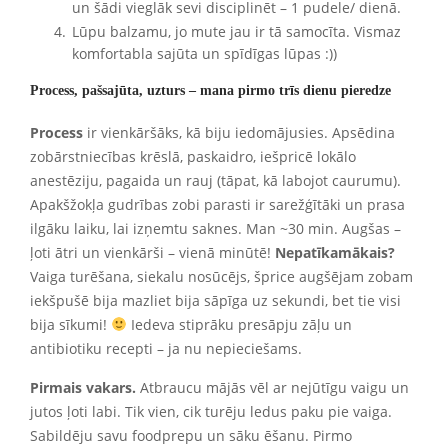
un šādi vieglāk sevi disciplinēt – 1 pudele/ dienā.
Lūpu balzamu, jo mute jau ir tā samocīta. Vismaz
komfortabla sajūta un spīdīgas lūpas :))
Process, pašsajūta, uzturs – mana pirmo trīs dienu pieredze
Process
ir vienkāršāks, kā biju iedomājusies. Apsēdina
zobārstniecības krēslā, paskaidro, iešpricē lokālo
anestēziju, pagaida un rauj (tāpat, kā labojot caurumu).
Apakšžokļa gudrības zobi parasti ir sarežģītāki un prasa
ilgāku laiku, lai izņemtu saknes. Man ~30 min. Augšas –
ļoti ātri un vienkārši – vienā minūtē!
Nepatīkamākais?
Vaiga turēšana, siekalu nosūcējs, šprice augšējam zobam
iekšpušē bija mazliet bija sāpīga uz sekundi, bet tie visi
bija sīkumi!
Iedeva stiprāku presāpju zāļu un
antibiotiku recepti – ja nu nepieciešams.
Pirmais vakars.
Atbraucu mājās vēl ar nejūtīgu vaigu un
jutos ļoti labi. Tik vien, cik turēju ledus paku pie vaiga.
Sabildēju savu foodprepu un sāku ēšanu. Pirmo