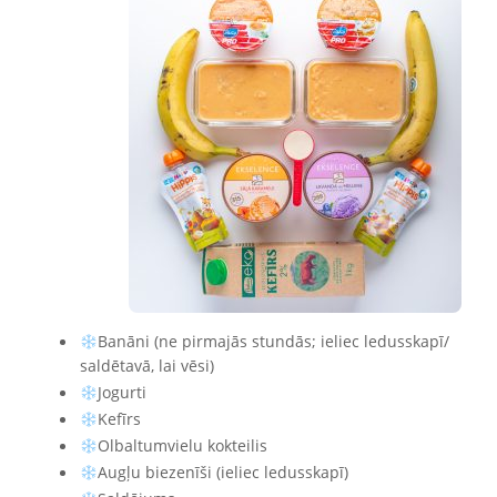
Banāni (ne pirmajās stundās; ieliec ledusskapī/
saldētavā, lai vēsi)
Jogurti
Kefīrs
Olbaltumvielu kokteilis
Augļu biezenīši (ieliec ledusskapī)