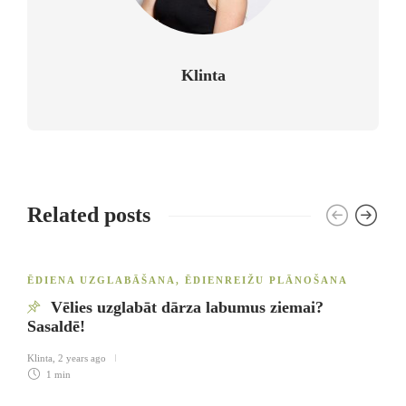
Klinta
Related posts
ĒDIENA UZGLABĀŠANA
,
ĒDIENREIŽU PLĀNOŠANA
Vēlies uzglabāt dārza labumus ziemai?
Sasaldē!
Klinta
,
2 years ago
1 min