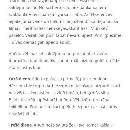
“normālu”, bet tagad labprāt izvēlos Ekselences
saldējumus un Nu sorbertus, jo bez patīkamajiem
kcal/tauku/obv cipariem, garša ir laba. Arī Ekselences
iepakojuma veids un lielums ļauj izbaudīt saldējumu, kā
filmās – ieritināties zem segas, skatītīties TV un sevi
pažēlot. Vairāk par pusi tāpat nevaru apēst. Win! (piezīme
– divās dienās gan apēdu abus).
Apēdu vēl mazliet saldējumu un par laimi ar vienu
Ibumetīna tableti pietika, lai normāli aizietu gulēt un līdz
rītam justos labi.
Otrā diena.
Ēdu
to pašu, ko pirmajā, plus remdenu
dārzeņu biezzupu. Ar biezzupu gatavošanu aizrauties arī
nav vērts – konsistences ziņā ideāla, bet gribās siltu.
Beidzot varēju apēst arī banānu. Vēl dzēru proteīna
kokteili un ēdu aukstu kartupeļu biezputru ar lasi. Jutos
relatīvi ļoti labi.
Trešā diena.
Kņudinoša sajūta žoklī (vai tomēr kaklā!?)