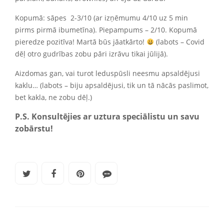
Kopumā: sāpes 2-3/10 (ar izņēmumu 4/10 uz 5 min
pirms pirmā ibumetīna). Piepampums – 2/10. Kopumā
pieredze pozitīva! Martā būs jāatkārto!
(labots – Covid
dēļ otro gudrības zobu pāri izrāvu tikai jūlijā).
Aizdomas gan, vai turot leduspūsli neesmu apsaldējusi
kaklu… (labots – biju apsaldējusi, tik un tā nācās paslimot,
bet kakla, ne zobu dēļ.)
P.S. Konsultējies ar uztura speciālistu un savu
zobārstu!