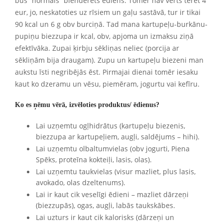
būs “normāls” blenderēts ēdiens. Tomēr nav vērts tērēt 4
eur, jo, neskatoties uz rīsiem un gaļu sastāvā, tur ir tikai
90 kcal un 6 g obv burciņā. Tad mana kartupeļu-burkānu-
pupiņu biezzupa ir kcal, obv, apjoma un izmaksu ziņā
efektīvāka. Zupai ķirbju sēkliņas neliec (porcija ar
sēkliņām bija draugam). Zupu un kartupeļu biezeni man
aukstu īsti negribējās ēst. Pirmajai dienai tomēr iesaku
kaut ko dzeramu un vēsu, piemēram, jogurtu vai kefīru.
Ko es ņēmu vērā, izvēloties produktus/ ēdienus?
Lai uzņemtu ogļhidrātus (kartupeļu biezenis,
biezzupa ar kartupeļiem, augļi, saldējums – hihi).
Lai uzņemtu olbaltumvielas (obv jogurti, Piena
Spēks, proteīna kokteiļi, lasis, olas).
Lai uzņemtu taukvielas (visur mazliet, plus lasis,
avokado, olas dzeltenums).
Lai ir kaut cik veselīgi ēdieni – mazliet dārzeņi
(biezzupās), ogas, augļi, labās taukskābes.
Lai uzturs ir kaut cik kalorisks (dārzeņi un