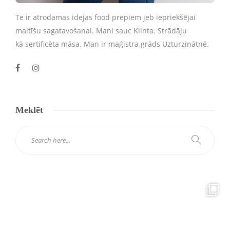
Te ir atrodamas idejas food prepiem jeb iepriekšējai
maltīšu sagatavošanai. Mani sauc Klinta. Strādāju
kā sertificēta māsa. Man ir maģistra grāds Uzturzinātnē.
Meklēt