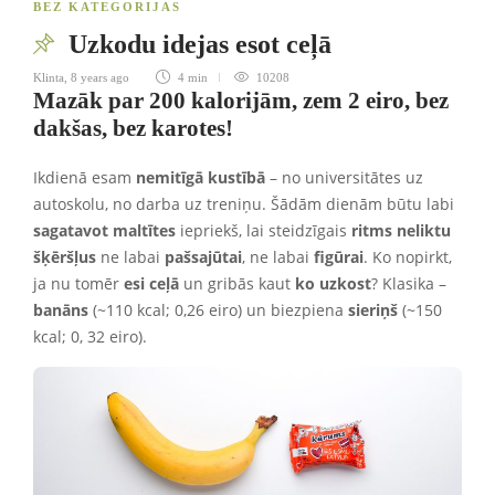
BEZ KATEGORIJAS
Uzkodu idejas esot ceļā
Klinta
,
8 years ago
4 min
10208
Mazāk par 200 kalorijām, zem 2 eiro, bez
dakšas, bez karotes!
Ikdienā esam
nemitīgā kustībā
– no universitātes uz
autoskolu, no darba uz treniņu. Šādām dienām būtu labi
sagatavot maltītes
iepriekš, lai steidzīgais
ritms neliktu
šķēršļus
ne labai
pašsajūtai
, ne labai
figūrai
. Ko nopirkt,
ja nu tomēr
esi ceļā
un gribās kaut
ko
uzkost
? Klasika –
banāns
(~110 kcal; 0,26 eiro) un biezpiena
sieriņš
(~150
kcal; 0, 32 eiro).