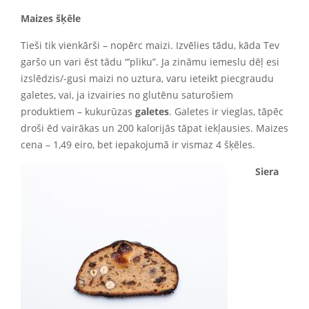
Maizes šķēle
Tieši tik vienkārši – nopērc maizi. Izvēlies tādu, kāda Tev
garšo un vari ēst tādu “’pliku”. Ja zināmu iemeslu dēļ esi
izslēdzis/-gusi maizi no uztura, varu ieteikt piecgraudu
galetes, vai, ja izvairies no glutēnu saturošiem
produktiem – kukurūzas
galetes
. Galetes ir vieglas, tāpēc
droši ēd vairākas un 200 kalorijās tāpat iekļausies. Maizes
cena – 1,49 eiro, bet iepakojumā ir vismaz 4 šķēles.
Siera