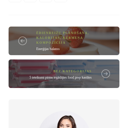
ĒDIENREIŽU PLĀNOŠANA
,
KALORIJAS
,
ĶERMEŅA
KOMPOZĪCIJA
Enerģijas balanss
BEZ KATEGORIJAS
5 ieteikumi pirms iegādājies food prep kastītes