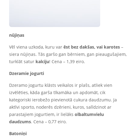
nūjiņas
Vēl viena uzkoda, kuru var
ēst bez dakšas, vai karotes
–
siera nūjiņas. Tās garšo gan bērniem, gan pieaugušajiem,
turklāt satur
kalciju
! Cena – 1,39 eiro.
Dzeramie jogurti
Dzeramo jogurtu klāsts veikalos ir plašs, atliek vien
izvēlēties, kāda garša tīkamāka un apdomāt, cik
kategoriski ierobežo pievienotā cukura daudzumu. Ja
aktīvi sporto, noderēs dzērieni, kuros, salīdzinot ar
parastajiem jogurtiem, ir lielāks
olbaltumvielu
daudzums
. Cena – 0,77 eiro.
Batoniņi