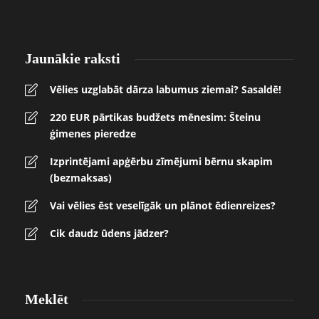
Jaunākie raksti
Vēlies uzglabāt dārza labumus ziemai? Sasaldē!
220 EUR pārtikas budžets mēnesim: Šteinu
ģimenes pieredze
Izprintējami apģērbu zīmējumi bērnu skapim
(bezmaksas)
Vai vēlies ēst veselīgāk un plānot ēdienreizes?
Cik daudz ūdens jādzer?
Meklēt