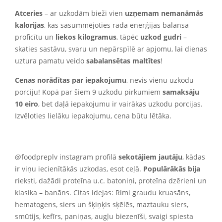
Atceries
– ar uzkodām bieži vien
uzņemam nemanāmās
kalorijas
, kas sasummējoties rada enerģijas balansa
proficītu un
liekos kilogramus
, tāpēc
uzkod gudri
–
skaties sastāvu, svaru un nepārspīlē ar apjomu, lai dienas
uztura pamatu veido
sabalansētas maltītes
!
Cenas norādītas par iepakojumu
, nevis vienu uzkodu
porciju! Kopā par šiem 9 uzkodu pirkumiem
samaksāju
10 eiro
, bet daļā iepakojumu ir vairākas uzkodu porcijas.
Izvēloties lielāku iepakojumu, cena būtu lētāka.
@foodpreplv instagram profilā
sekotājiem jautāju
, kādas
ir viņu iecienītākās uzkodas, esot ceļā.
Populārākās bija
rieksti, dažādi proteīna u.c. batoniņi, proteīna dzērieni un
klasika – banāns. Citas idejas: Rimi graudu kruasāns,
hematogens, siers un šķiņķis sķēlēs, maztauku siers,
smūtijs, kefīrs, paniņas, augļu biezenīši, svaigi spiesta