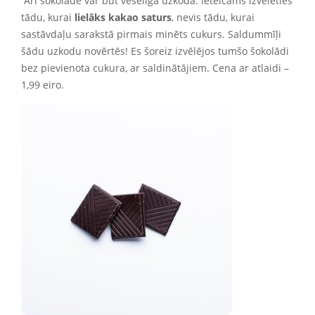
Arī šokolāde var būt veselīga uzkoda. Ieteicams izvēlēties
tādu, kurai
lielāks kakao saturs
, nevis tādu, kurai
sastāvdaļu sarakstā pirmais minēts cukurs. Saldummīļi
šādu uzkodu novērtēs! Es šoreiz izvēlējos tumšo šokolādi
bez pievienota cukura, ar saldinātājiem. Cena ar atlaidi –
1,99 eiro.