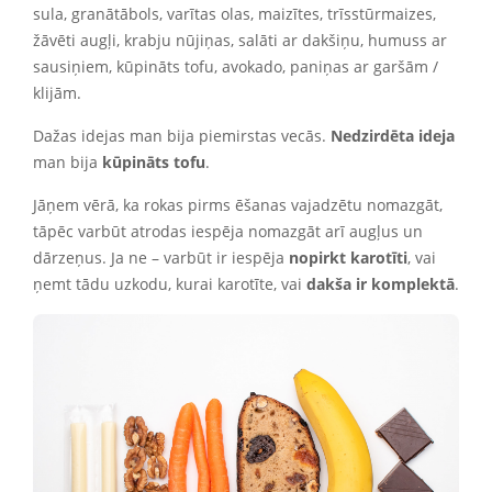
sula, granātābols, varītas olas, maizītes, trīsstūrmaizes,
žāvēti augļi, krabju nūjiņas, salāti ar dakšiņu, humuss ar
sausiņiem, kūpināts tofu, avokado, paniņas ar garšām /
klijām.
Dažas idejas man bija piemirstas vecās.
Nedzirdēta ideja
man bija
kūpināts tofu
.
Jāņem vērā, ka rokas pirms ēšanas vajadzētu nomazgāt,
tāpēc varbūt atrodas iespēja nomazgāt arī augļus un
dārzeņus. Ja ne – varbūt ir iespēja
nopirkt karotīti
, vai
ņemt tādu uzkodu, kurai karotīte, vai
dakša ir komplektā
.