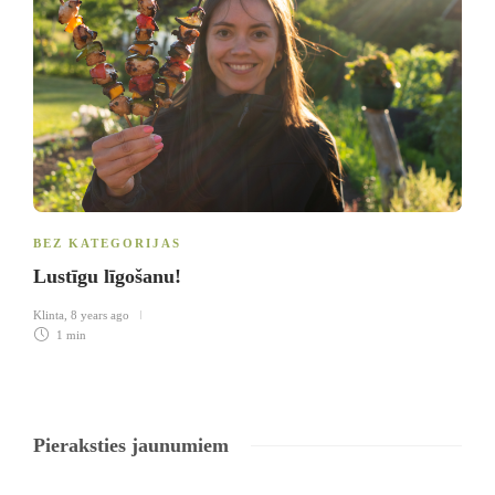
BEZ KATEGORIJAS
Lustīgu līgošanu!
Klinta
,
8 years ago
1 min
Pieraksties jaunumiem