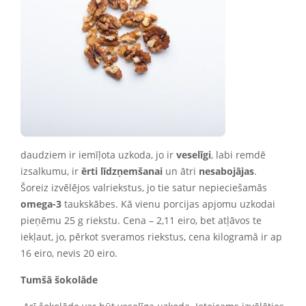
daudziem ir iemīļota uzkoda, jo ir
veselīgi
, labi remdē
izsalkumu, ir
ērti līdzņemšanai
un ātri
nesabojājas
.
Šoreiz izvēlējos valriekstus, jo tie satur nepieciešamās
omega-3
taukskābes. Kā vienu porcijas apjomu uzkodai
pieņēmu 25 g riekstu. Cena – 2,11 eiro, bet atļāvos te
iekļaut, jo, pērkot sveramos riekstus, cena kilogramā ir ap
16 eiro, nevis 20 eiro.
Tumšā šokolāde