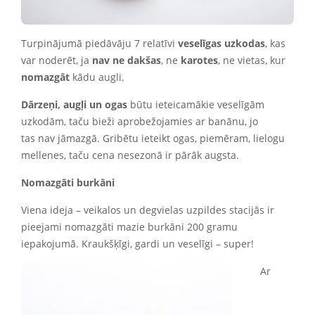
Turpinājumā piedāvāju 7 relatīvi
veselīgas uzkodas
, kas
var noderēt, ja
nav ne
dakšas
, ne
karotes
, ne vietas, kur
nomazgāt
kādu augli.
Dārzeņi, augļi un ogas
būtu ieteicamākie veselīgām
uzkodām, taču bieži aprobežojamies ar banānu, jo
tas nav jāmazgā. Gribētu ieteikt ogas, piemēram, lielogu
mellenes, taču cena nesezonā ir pārāk augsta.
Nomazgāti burkāni
Viena ideja – veikalos un degvielas uzpildes stacijās ir
pieejami nomazgāti mazie burkāni 200 gramu
iepakojumā. Kraukšķīgi, gardi un veselīgi – super!
Ar