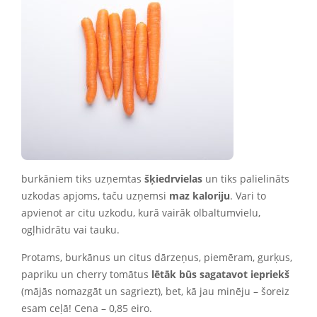
burkāniem tiks uzņemtas
šķiedrvielas
un tiks palielināts
uzkodas apjoms, taču uzņemsi
maz kaloriju
. Vari to
apvienot ar citu uzkodu, kurā vairāk olbaltumvielu,
ogļhidrātu vai tauku.
Protams, burkānus un citus dārzeņus, piemēram, gurķus,
papriku un cherry tomātus
lētāk būs sagatavot iepriekš
(mājās nomazgāt un sagriezt), bet, kā jau minēju – šoreiz
esam ceļā! Cena – 0,85 eiro.