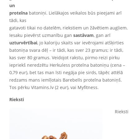
un
proteīna
batoniņi. Lielākajos veikalos būs pieejami arī
tādi, kas
gatavoti tikai no datelēm, riekstiem un žāvētiem augļiem.
Iesaku pievērst uzmanību gan
sastāvam
, gan arī
uzturvērtībai
, jo kaloriju skaits var ievērojami atšķirties
batoniņa svara dēļ – ir tādi, kas sver 23 gramus; ir tādi,
kas sver 80 gramus. Veidojot rakstu, pirmo reizi pirku
iepriekš neredzētu Herkuless proteīna batoniņu (cena –
0,79 eur), bet tas man īsti negāja pie sirds, tāpēc attēlā
redzams mans iemīļotais Barebells proteīna batoniņš.
Tos pērku Vitamins.lv (2 eur), vai Myfitness.
Rieksti
Rieksti