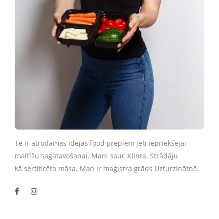
Te ir atrodamas idejas food prepiem jeb iepriekšējai
maltīšu sagatavošanai. Mani sauc Klinta. Strādāju
kā sertificēta māsa. Man ir maģistra grāds Uzturzinātnē.