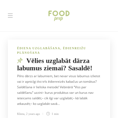
ĒDIENA UZGLABĀŠANA
,
ĒDIENREIŽU
PLĀNOŠANA
Vēlies uzglabāt dārza
labumus ziemai? Sasaldē!
Pilns dārzs ar labumiem, bet nevar visus labumus izlietot
vai ir apnicīgi ēst trīs ēdienreizēs kabačus un tomātus?
Saldēšana ir lieliska metode! Vebinārā “Viss par
saldēšanu” uzzini– kurus produktus var un kurus nav
ieteicams saldēt;– cik ilgi var uzglabāt;– kā labāk
atkausēt;– ko uzglabāt savā…
Klinta
,
2 years ago
1 min